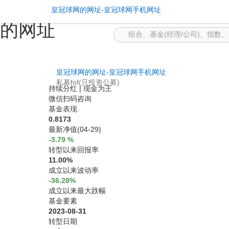
私募fof产品列表 -皇冠球网
皇冠球网的网址-皇冠球网手机网址
的网址
皇冠球网的网址-皇冠球网手机网址
私募fof(只投资公募)
持续分红
|
现金为王
微信扫码咨询
基金表现
0.8173
最新净值(04-29)
-3.79 %
转型以来回报率
11.00%
成立以来波动率
-36.28%
成立以来最大跌幅
基金要素
2023-08-31
转型日期