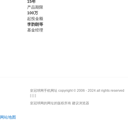
15年
产品期限
100万
起投金额
李韵朗
等
基金经理
皇冠球网手机网址 copyright © 2006 - 2024 all rights reserved
| | | |
皇冠球网的网址的版权所有 建议浏览器
网站地图