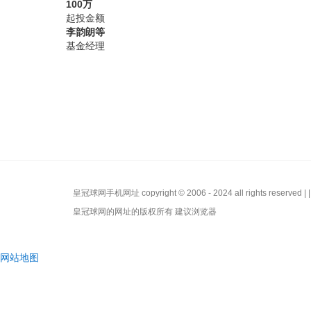
100万
起投金额
李韵朗
等
基金经理
皇冠球网手机网址 copyright © 2006 - 2024 all rights reserved | | |
皇冠球网的网址的版权所有 建议浏览器
网站地图