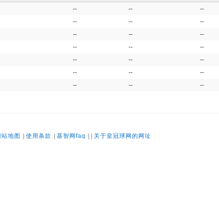
--
--
--
--
--
--
--
--
--
--
--
--
--
--
--
--
--
--
--
--
--
网站地图
|
使用条款
|
基智网faq
| |
关于皇冠球网的网址