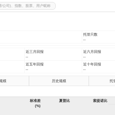
托管只数
--
近三月回报
近六月回报
--
--
近五年回报
近十年回报
--
--
规模
历史规模
托
标准差
夏普比
索提诺比
(%)