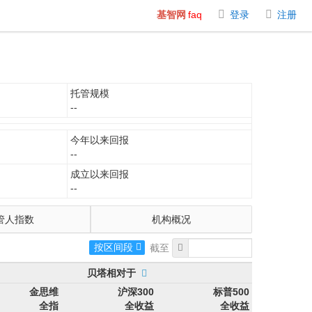
基智网
faq
登录
注册
托管规模
--
今年以来回报
--
成立以来回报
--
管人指数
机构概况
按区间段
贝塔相对于
金思维
沪深300
标普500
全指
全收益
全收益