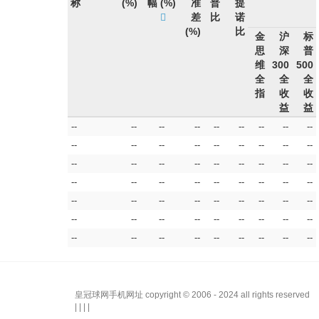
称
(%)
幅
(%)
准
普
提
差
比
诺
(%)
比
金
沪
标
思
深
普
维
300
500
全
全
全
指
收
收
益
益
--
--
--
--
--
--
--
--
--
--
--
--
--
--
--
--
--
--
--
--
--
--
--
--
--
--
--
--
--
--
--
--
--
--
--
--
--
--
--
--
--
--
--
--
--
--
--
--
--
--
--
--
--
--
--
--
--
--
--
--
--
--
--
皇冠球网手机网址 copyright © 2006 - 2024 all rights reserved
| | | |