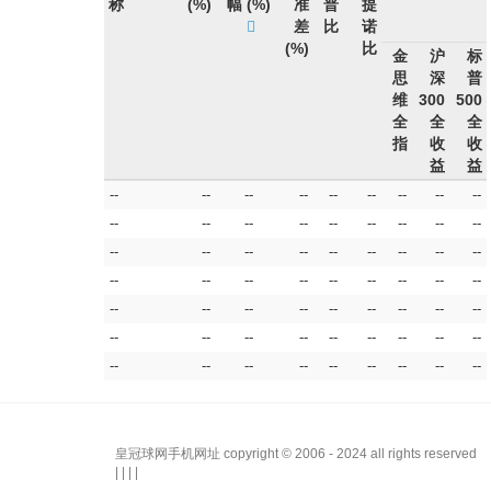
称
(%)
幅
(%)
准
普
提
差
比
诺
(%)
比
金
沪
标
思
深
普
维
300
500
全
全
全
指
收
收
益
益
--
--
--
--
--
--
--
--
--
--
--
--
--
--
--
--
--
--
--
--
--
--
--
--
--
--
--
--
--
--
--
--
--
--
--
--
--
--
--
--
--
--
--
--
--
--
--
--
--
--
--
--
--
--
--
--
--
--
--
--
--
--
--
皇冠球网手机网址 copyright © 2006 - 2024 all rights reserved
| | | |