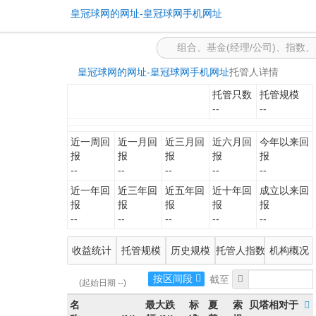
-皇冠球网的网址
皇冠球网的网址-皇冠球网手机网址
皇冠球网的网址-皇冠球网手机网址
托管人详情
托管只数
托管规模
--
--
近一周回
近一月回
近三月回
近六月回
今年以来回
报
报
报
报
报
--
--
--
--
--
近一年回
近三年回
近五年回
近十年回
成立以来回
报
报
报
报
报
--
--
--
--
--
收益统计
托管规模
历史规模
托管人指数
机构概况
按区间段
(起始日期 --)
名
最大跌
标
夏
索
贝塔相对于