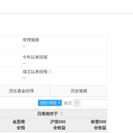
管理规模
--
今年以来回报
--
成立以来回报
--
历任基金经理
历史规模
按区间段
贝塔相对于
金思维
沪深300
标普500
全指
全收益
全收益