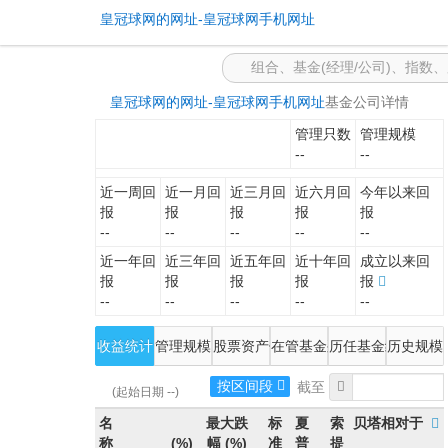
-皇冠球网的网址
皇冠球网的网址-皇冠球网手机网址
皇冠球网的网址-皇冠球网手机网址
基金公司详情
管理只数
管理规模
--
--
近一周回
近一月回
近三月回
近六月回
今年以来回
报
报
报
报
报
--
--
--
--
--
近一年回
近三年回
近五年回
近十年回
成立以来回
报
报
报
报
报
--
--
--
--
--
收益统计
管理规模
股票资产估值
在管基金列表
历任基金经理
历史规模
按区间段
(起始日期 --)
名
最大跌
标
夏
索
贝塔相对于
称
(%)
幅
(%)
准
普
提