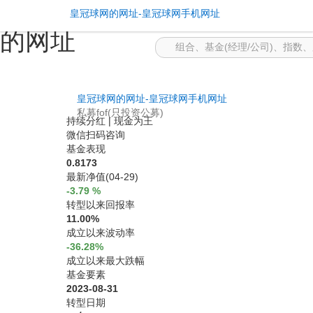
私募fof产品列表 -皇冠球网
皇冠球网的网址-皇冠球网手机网址
的网址
皇冠球网的网址-皇冠球网手机网址
私募fof(只投资公募)
持续分红
|
现金为王
微信扫码咨询
基金表现
0.8173
最新净值(04-29)
-3.79 %
转型以来回报率
11.00%
成立以来波动率
-36.28%
成立以来最大跌幅
基金要素
2023-08-31
转型日期