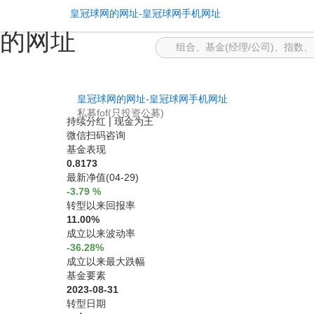
私募fof产品列表 -皇冠球网
皇冠球网的网址-皇冠球网手机网址
的网址
皇冠球网的网址-皇冠球网手机网址
私募fof(只投资公募)
持续分红
|
现金为王
微信扫码咨询
基金表现
0.8173
最新净值(04-29)
-3.79 %
转型以来回报率
11.00%
成立以来波动率
-36.28%
成立以来最大跌幅
基金要素
2023-08-31
转型日期