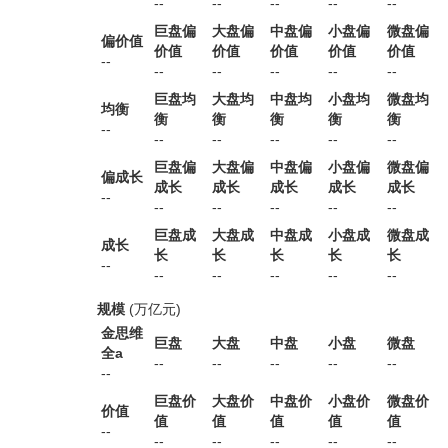
--
--
--
--
--
巨盘偏
大盘偏
中盘偏
小盘偏
微盘偏
偏价值
价值
价值
价值
价值
价值
--
--
--
--
--
--
巨盘均
大盘均
中盘均
小盘均
微盘均
均衡
衡
衡
衡
衡
衡
--
--
--
--
--
--
巨盘偏
大盘偏
中盘偏
小盘偏
微盘偏
偏成长
成长
成长
成长
成长
成长
--
--
--
--
--
--
巨盘成
大盘成
中盘成
小盘成
微盘成
成长
长
长
长
长
长
--
--
--
--
--
--
规模
(万亿元)
金思维
巨盘
大盘
中盘
小盘
微盘
全a
--
--
--
--
--
--
巨盘价
大盘价
中盘价
小盘价
微盘价
价值
值
值
值
值
值
--
--
--
--
--
--