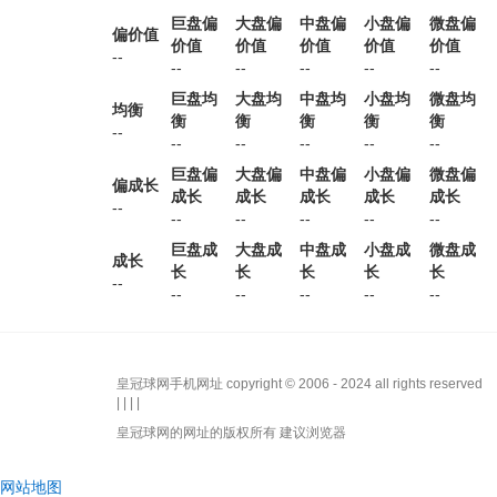
巨盘偏
大盘偏
中盘偏
小盘偏
微盘偏
偏价值
价值
价值
价值
价值
价值
--
--
--
--
--
--
巨盘均
大盘均
中盘均
小盘均
微盘均
均衡
衡
衡
衡
衡
衡
--
--
--
--
--
--
巨盘偏
大盘偏
中盘偏
小盘偏
微盘偏
偏成长
成长
成长
成长
成长
成长
--
--
--
--
--
--
巨盘成
大盘成
中盘成
小盘成
微盘成
成长
长
长
长
长
长
--
--
--
--
--
--
皇冠球网手机网址 copyright © 2006 - 2024 all rights reserved
| | | |
皇冠球网的网址的版权所有 建议浏览器
网站地图