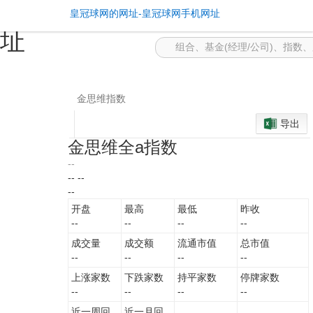
金思维指数 -皇冠球网的网
皇冠球网的网址-皇冠球网手机网址
址
金思维指数
导出
金思维全a指数
--
--
--
--
开盘
最高
最低
昨收
--
--
--
--
成交量
成交额
流通市值
总市值
--
--
--
--
上涨家数
下跌家数
持平家数
停牌家数
--
--
--
--
近一周回
近一月回