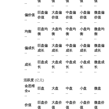
值
值
值
值
值
--
--
--
--
--
--
巨盘偏
大盘偏
中盘偏
小盘偏
微盘偏
偏价值
价值
价值
价值
价值
价值
--
--
--
--
--
--
巨盘均
大盘均
中盘均
小盘均
微盘均
均衡
衡
衡
衡
衡
衡
--
--
--
--
--
--
巨盘偏
大盘偏
中盘偏
小盘偏
微盘偏
偏成长
成长
成长
成长
成长
成长
--
--
--
--
--
--
巨盘成
大盘成
中盘成
小盘成
微盘成
成长
长
长
长
长
长
--
--
--
--
--
--
活跃度
(亿元)
金思维
巨盘
大盘
中盘
小盘
微盘
全a
--
--
--
--
--
--
巨盘价
大盘价
中盘价
小盘价
微盘价
价值
值
值
值
值
值