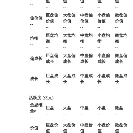
值
值
值
值
值
--
--
--
--
--
--
巨盘偏
大盘偏
中盘偏
小盘偏
微盘偏
偏价值
价值
价值
价值
价值
价值
--
--
--
--
--
--
巨盘均
大盘均
中盘均
小盘均
微盘均
均衡
衡
衡
衡
衡
衡
--
--
--
--
--
--
巨盘偏
大盘偏
中盘偏
小盘偏
微盘偏
偏成长
成长
成长
成长
成长
成长
--
--
--
--
--
--
巨盘成
大盘成
中盘成
小盘成
微盘成
成长
长
长
长
长
长
--
--
--
--
--
--
活跃度
(亿元)
金思维
巨盘
大盘
中盘
小盘
微盘
全a
--
--
--
--
--
--
巨盘价
大盘价
中盘价
小盘价
微盘价
价值
值
值
值
值
值