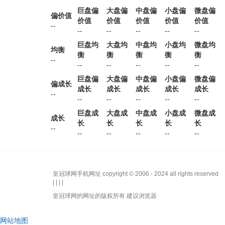
巨盘偏
大盘偏
中盘偏
小盘偏
微盘偏
偏价值
价值
价值
价值
价值
价值
--
--
--
--
--
--
巨盘均
大盘均
中盘均
小盘均
微盘均
均衡
衡
衡
衡
衡
衡
--
--
--
--
--
--
巨盘偏
大盘偏
中盘偏
小盘偏
微盘偏
偏成长
成长
成长
成长
成长
成长
--
--
--
--
--
--
巨盘成
大盘成
中盘成
小盘成
微盘成
成长
长
长
长
长
长
--
--
--
--
--
--
皇冠球网手机网址 copyright © 2006 - 2024 all rights reserved
| | | |
皇冠球网的网址的版权所有 建议浏览器
网站地图