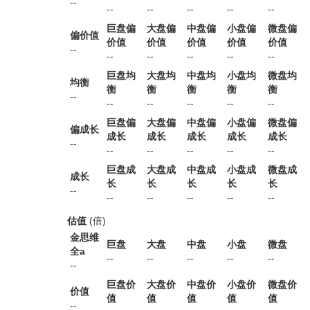
--
--
--
--
--
--
巨盘偏
大盘偏
中盘偏
小盘偏
微盘偏
偏价值
价值
价值
价值
价值
价值
--
--
--
--
--
--
巨盘均
大盘均
中盘均
小盘均
微盘均
均衡
衡
衡
衡
衡
衡
--
--
--
--
--
--
巨盘偏
大盘偏
中盘偏
小盘偏
微盘偏
偏成长
成长
成长
成长
成长
成长
--
--
--
--
--
--
巨盘成
大盘成
中盘成
小盘成
微盘成
成长
长
长
长
长
长
--
--
--
--
--
--
估值
(倍)
金思维
巨盘
大盘
中盘
小盘
微盘
全a
--
--
--
--
--
--
巨盘价
大盘价
中盘价
小盘价
微盘价
价值
值
值
值
值
值
--