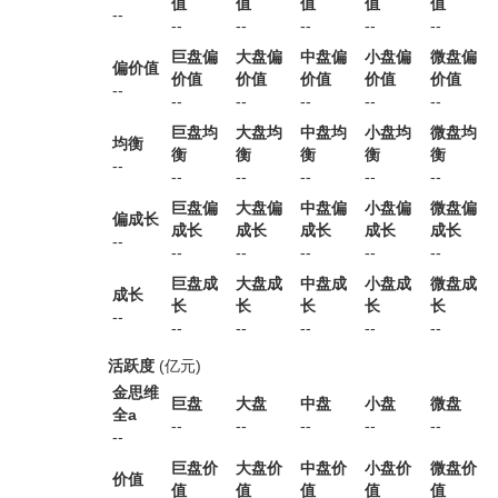
值
值
值
值
值
--
--
--
--
--
--
巨盘偏
大盘偏
中盘偏
小盘偏
微盘偏
偏价值
价值
价值
价值
价值
价值
--
--
--
--
--
--
巨盘均
大盘均
中盘均
小盘均
微盘均
均衡
衡
衡
衡
衡
衡
--
--
--
--
--
--
巨盘偏
大盘偏
中盘偏
小盘偏
微盘偏
偏成长
成长
成长
成长
成长
成长
--
--
--
--
--
--
巨盘成
大盘成
中盘成
小盘成
微盘成
成长
长
长
长
长
长
--
--
--
--
--
--
活跃度
(亿元)
金思维
巨盘
大盘
中盘
小盘
微盘
全a
--
--
--
--
--
--
巨盘价
大盘价
中盘价
小盘价
微盘价
价值
值
值
值
值
值