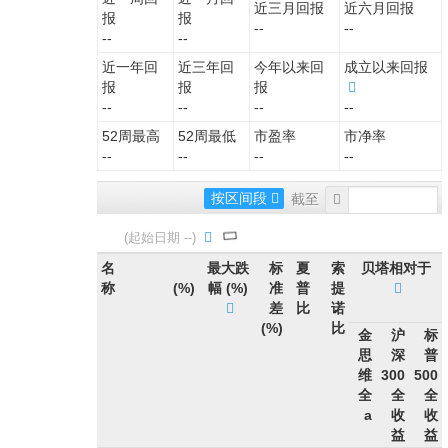
近三月回报
近六月回报
报
报
--
--
--
--
近一年回
近三年回
今年以来回
成立以来回报
报
报
报
--
--
--
--
52周最高
52周最低
市盈率
市净率
--
--
--
--
按区间段
(起始日期 --)
名
最大跌
标
夏
索
贝塔相对于
称
(%)
幅
(%)
准
普
提
差
比
诺
(%)
比
金
沪
标
思
深
普
维
300
500
全
全
全
a
收
收
益
益