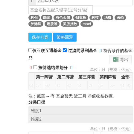
科创
能源
有色金属
创业板
科技
消费
医药
沪港深
港股通
美股指数
msci
保存方案
策略回溯
仅互联互通基金
过滤同系列基金
符合条件的基金
只
导出
按筛选结果划分
单位：只（规模：亿元）
第一阵营
第二阵营
第三阵营
第四阵营
全部
--
--
--
--
--
--
--
--
--
--
--
注：截至
--
有 基金暂无
近三月
净值收益数据。
分类口径
维度1
维度2
单位：只（规模：亿元）