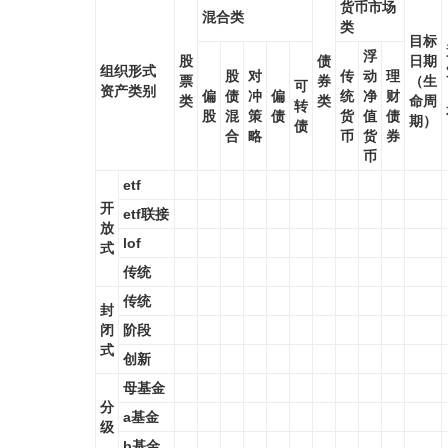
货币市场
混合类
类
目标
浮
股
债
日期
组织形式
股
对
传
动
理
票
券
（生
可
资产类别
偏
债
冲
偏
统
净
财
类
类
命周
转
股
混
策
债
货
值
债
期）
债
合
略
币
货
券
币
etf
开
etf联接
放
lof
式
传统
传统
封
闭
阶段
式
创新
母基金
分
a基金
级
b基金