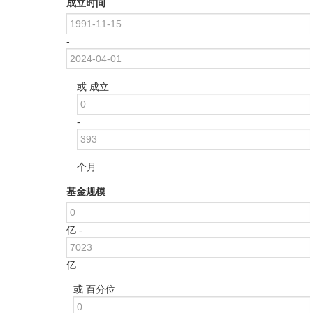
成立时间
-
或 成立
-
个月
基金规模
亿 -
亿
或 百分位