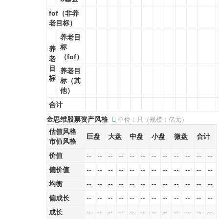
fof（非养
老目标）
养老目
标
养
（fof）
老
目
养老目
标
标（其
他）
合计
金思维股票资产风格
单位：只（规模：亿元）
估值风格
巨盘
大盘
中盘
小盘
微盘
合计
市值风格
价值
--
--
--
--
--
--
--
--
--
--
--
--
偏价值
--
--
--
--
--
--
--
--
--
--
--
--
均衡
--
--
--
--
--
--
--
--
--
--
--
--
偏成长
--
--
--
--
--
--
--
--
--
--
--
--
成长
--
--
--
--
--
--
--
--
--
--
--
--