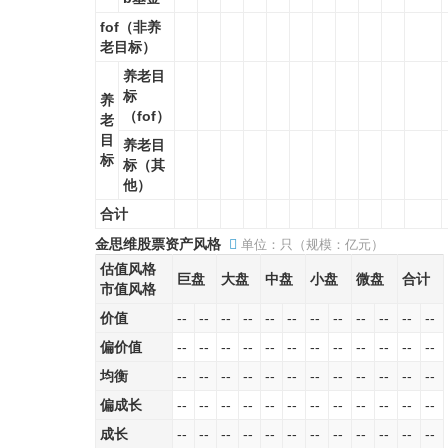
fof（非养
老目标）
养老目
标
养
（fof）
老
目
养老目
标
标（其
他）
合计
金思维股票资产风格
单位：只（规模：亿元）
估值风格
巨盘
大盘
中盘
小盘
微盘
合计
市值风格
价值
--
--
--
--
--
--
--
--
--
--
--
--
偏价值
--
--
--
--
--
--
--
--
--
--
--
--
均衡
--
--
--
--
--
--
--
--
--
--
--
--
偏成长
--
--
--
--
--
--
--
--
--
--
--
--
成长
--
--
--
--
--
--
--
--
--
--
--
--