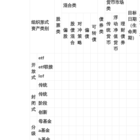
货币市场
混合类
类
目标
浮
股
债
日期
组织形式
股
对
传
动
理
票
券
（生
可
资产类别
偏
债
冲
偏
统
净
财
类
类
命周
转
股
混
策
债
货
值
债
期）
债
合
略
币
货
券
币
etf
开
etf联接
放
lof
式
传统
传统
封
闭
阶段
式
创新
母基金
分
a基金
级
b基金