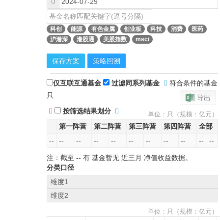
科创
能源
有色金属
创业板
科技
消费
医药
沪港深
港股通
美股指数
msci
保存方案
策略回溯
仅互联互通基金
过滤同系列基金
符合条件的基金
只
导出
按筛选结果划分
单位：只（规模：亿元）
第一阵营
第二阵营
第三阵营
第四阵营
全部
--
--
--
--
--
--
--
--
--
--
--
注：截至
--
有 基金暂无
近三月
净值收益数据。
分类口径
维度1
维度2
单位：只（规模：亿元）