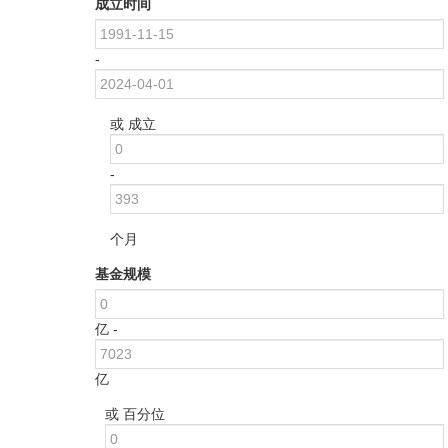
成立时间
-
或 成立
-
个月
基金规模
亿 -
亿
或 百分位