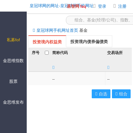
lof基金 -皇冠球网的网址
皇冠球网的网址-皇冠球网手机网址
基智网
faq
登录
注册
皇冠球网手机网址首页
基金
私募fof
投资境内债券偏债类
投资境内权益类
序号
简称代码
交易场所
投资境内其他
投资境外
金思维指数
截至
--
导出
--
--
股票
自选
组合
金思维发布