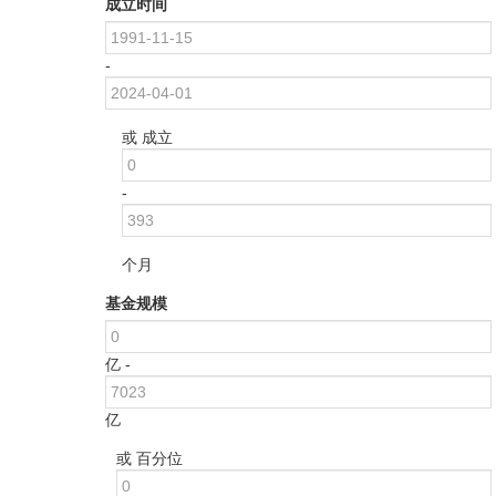
成立时间
-
或 成立
-
个月
基金规模
亿 -
亿
或 百分位