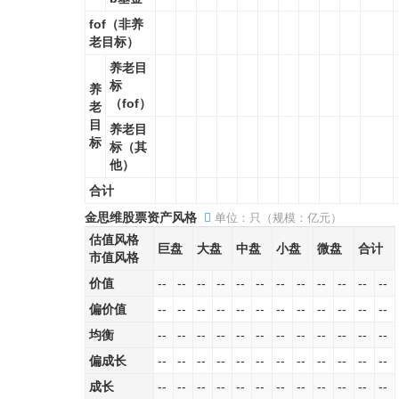
fof（非养
老目标）
养老目
标
养
（fof）
老
目
养老目
标
标（其
他）
合计
金思维股票资产风格
单位：只（规模：亿元）
估值风格
巨盘
大盘
中盘
小盘
微盘
合计
市值风格
价值
--
--
--
--
--
--
--
--
--
--
--
--
偏价值
--
--
--
--
--
--
--
--
--
--
--
--
均衡
--
--
--
--
--
--
--
--
--
--
--
--
偏成长
--
--
--
--
--
--
--
--
--
--
--
--
成长
--
--
--
--
--
--
--
--
--
--
--
--