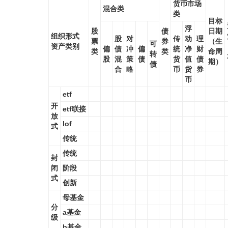
货币市场
混合类
类
目标
浮
股
债
日期
组织形式
股
对
传
动
理
票
券
（生
可
资产类别
偏
债
冲
偏
统
净
财
类
类
命周
转
股
混
策
债
货
值
债
期）
债
合
略
币
货
券
币
etf
开
etf联接
放
lof
式
传统
传统
封
闭
阶段
式
创新
母基金
分
a基金
级
b基金