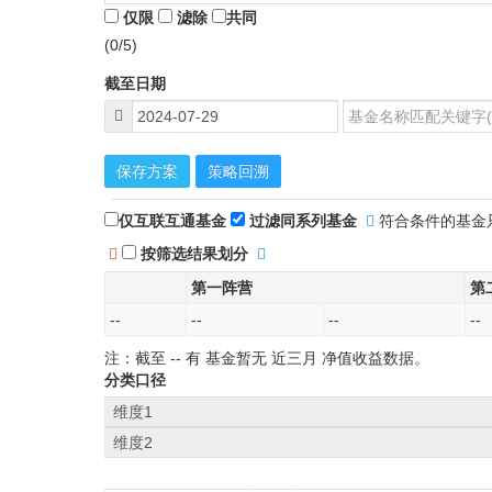
仅限
滤除
共同
(0/5)
截至日期
保存方案
策略回溯
仅互联互通基金
过滤同系列基金
符合条件的基金
按筛选结果划分
第一阵营
第
--
--
--
--
注：截至
--
有 基金暂无
近三月
净值收益数据。
分类口径
维度1
维度2