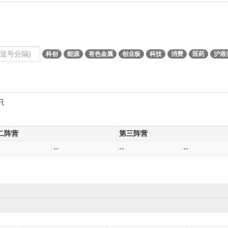
科创
能源
有色金属
创业板
科技
消费
医药
沪港
只
二阵营
第三阵营
--
--
--