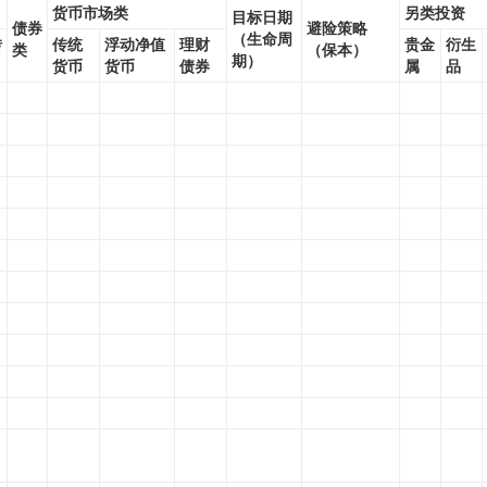
货币市场类
另类投资
目标日期
债券
避险策略
（生命周
转
传统
浮动净值
理财
贵金
衍生
类
（保本）
期）
货币
货币
债券
属
品