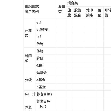
混合类
组织形式
股票
偏
股债
对冲
偏
可
资产类别
类
股
混合
策略
债
债
etf
etf联接
开放
式
lof
传统
传统
封闭
阶段
式
创新
母基金
分级
a基金
b基金
fof（非养老目标）
养老目标
（fof）
养老