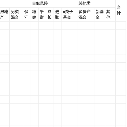
目标风险
其他类
合
房地
另类
保
稳
平
成
进
a类子
多资产
新基
其
计
产
混合
守
健
衡
长
取
基金
混合
金
他