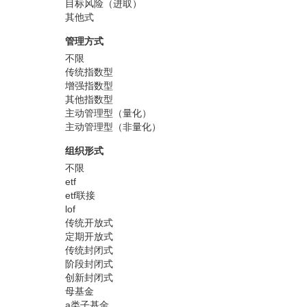
目标风险（进取）
其他式
管理方式
不限
传统指数型
增强指数型
其他指数型
主动管理型（量化）
主动管理型（非量化）
组织形式
不限
etf
etf联接
lof
传统开放式
定期开放式
传统封闭式
阶段封闭式
创新封闭式
母基金
a类子基金