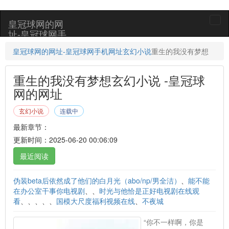
皇冠球网的网
togg
址-皇冠球网手
navi
机网址
皇冠球网的网址-皇冠球网手机网址
玄幻小说
重生的我没有梦想
重生的我没有梦想玄幻小说 -皇冠球
网的网址
玄幻小说
连载中
最新章节：
更新时间：2025-06-20 00:06:09
最近阅读
伪装beta后依然成了他们的白月光（abo/np/男全洁）
、
能不能
在办公室干事你电视剧
、、
时光与他恰是正好电视剧在线观
看
、、、、、
国模大尺度福利视频在线
、
不夜城
“你不一样啊，你是