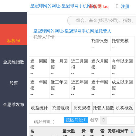
-皇冠球网的网址
皇冠球网的网址-皇冠球网手机网址
基智网
faq
注册
皇冠球网的网址-皇冠球网手机网址
托管人
托管人详情
私募fof
托管只数
托管规模
--
--
近一周回
近一月回
近三月回
近六月回
今年以来回
金思维指数
报
报
报
报
报
--
--
--
--
--
近一年回
近三年回
近五年回
近十年回
成立以来回
股票
报
报
报
报
报
--
--
--
--
--
金思维发布
收益统计
托管规模
历史规模
托管人指数
机构概况
按区间段
(起始日期 --)
名
最大跌
标
夏
索
贝塔相对于