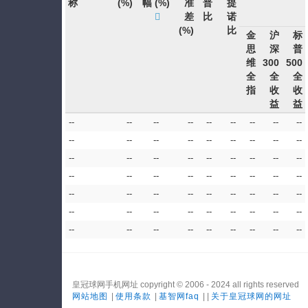
称
(%)
幅
(%)
准
普
提
差
比
诺
(%)
比
金
沪
标
思
深
普
维
300
500
全
全
全
指
收
收
益
益
--
--
--
--
--
--
--
--
--
--
--
--
--
--
--
--
--
--
--
--
--
--
--
--
--
--
--
--
--
--
--
--
--
--
--
--
--
--
--
--
--
--
--
--
--
--
--
--
--
--
--
--
--
--
--
--
--
--
--
--
--
--
--
皇冠球网手机网址 copyright © 2006 - 2024 all rights reserved
网站地图
|
使用条款
|
基智网faq
| |
关于皇冠球网的网址