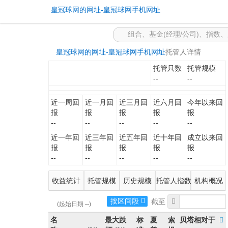
-皇冠球网的网址
皇冠球网的网址-皇冠球网手机网址
皇冠球网的网址-皇冠球网手机网址
托管人详情
托管只数
托管规模
--
--
近一周回
近一月回
近三月回
近六月回
今年以来回
报
报
报
报
报
--
--
--
--
--
近一年回
近三年回
近五年回
近十年回
成立以来回
报
报
报
报
报
--
--
--
--
--
收益统计
托管规模
历史规模
托管人指数
机构概况
按区间段
(起始日期 --)
名
最大跌
标
夏
索
贝塔相对于