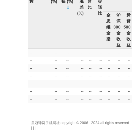
称
(%)
幅
(%)
准
普
提
差
比
诺
(%)
比
金
沪
标
思
深
普
维
300
500
全
全
全
指
收
收
益
益
--
--
--
--
--
--
--
--
--
--
--
--
--
--
--
--
--
--
--
--
--
--
--
--
--
--
--
--
--
--
--
--
--
--
--
--
--
--
--
--
--
--
--
--
--
--
--
--
--
--
--
--
--
--
--
--
--
--
--
--
--
--
--
皇冠球网手机网址 copyright © 2006 - 2024 all rights reserved
| | | |