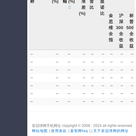
称
(%)
幅
(%)
准
普
提
差
比
诺
(%)
比
金
沪
标
思
深
普
维
300
500
全
全
全
指
收
收
益
益
--
--
--
--
--
--
--
--
--
--
--
--
--
--
--
--
--
--
--
--
--
--
--
--
--
--
--
--
--
--
--
--
--
--
--
--
--
--
--
--
--
--
--
--
--
--
--
--
--
--
--
--
--
--
--
--
--
--
--
--
--
--
--
皇冠球网手机网址 copyright © 2006 - 2024 all rights reserved
网站地图
|
使用条款
|
基智网faq
| |
关于皇冠球网的网址