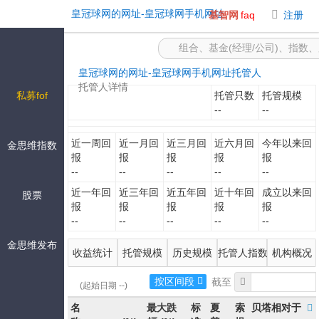
-皇冠球网的网址
皇冠球网的网址-皇冠球网手机网址
基智网
faq
注册
皇冠球网的网址-皇冠球网手机网址
托管人
托管人详情
私募fof
托管只数
托管规模
--
--
近一周回
近一月回
近三月回
近六月回
今年以来回
金思维指数
报
报
报
报
报
--
--
--
--
--
近一年回
近三年回
近五年回
近十年回
成立以来回
股票
报
报
报
报
报
--
--
--
--
--
金思维发布
收益统计
托管规模
历史规模
托管人指数
机构概况
按区间段
(起始日期 --)
名
最大跌
标
夏
索
贝塔相对于