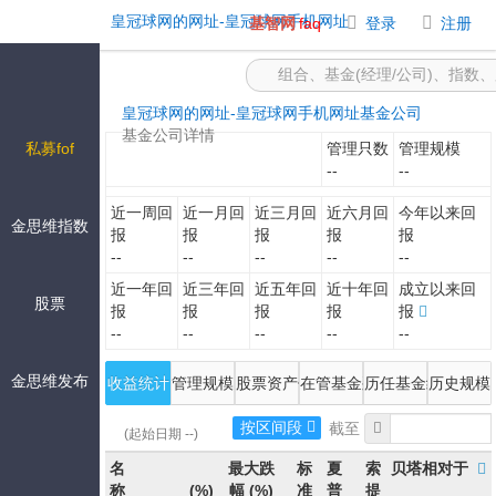
-皇冠球网的网址
皇冠球网的网址-皇冠球网手机网址
基智网
faq
登录
注册
皇冠球网的网址-皇冠球网手机网址
基金公司
基金公司详情
私募fof
管理只数
管理规模
--
--
近一周回
近一月回
近三月回
近六月回
今年以来回
金思维指数
报
报
报
报
报
--
--
--
--
--
近一年回
近三年回
近五年回
近十年回
成立以来回
股票
报
报
报
报
报
--
--
--
--
--
金思维发布
收益统计
管理规模
股票资产估值
在管基金列表
历任基金经理
历史规模
按区间段
(起始日期 --)
名
最大跌
标
夏
索
贝塔相对于
称
(%)
幅
(%)
准
普
提