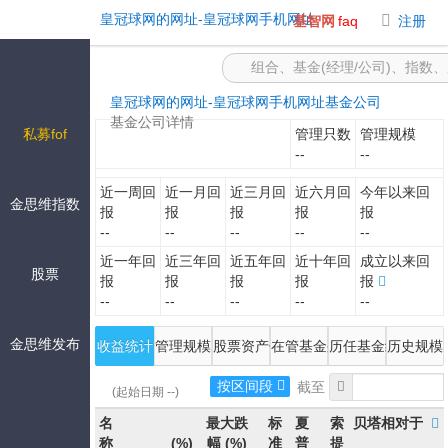
-皇冠球网的网址
皇冠球网的网址-皇冠球网手机网址
基智网
faq
注册
皇冠球网的网址-皇冠球网手机网址
基金公司
基金公司详情
私募fof
管理只数
管理规模
--
--
近一周回
近一月回
近三月回
近六月回
今年以来回
金思维指数
报
报
报
报
报
--
--
--
--
--
近一年回
近三年回
近五年回
近十年回
成立以来回
股票
报
报
报
报
报
--
--
--
--
--
金思维发布
收益统计
管理规模
股票资产估值
在管基金列表
历任基金经理
历史规模
按区间段
(起始日期 --)
名
最大跌
标
夏
索
贝塔相对于
称
(%)
幅
(%)
准
普
提