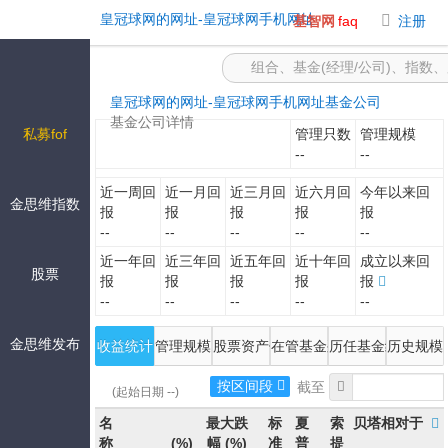
-皇冠球网的网址
皇冠球网的网址-皇冠球网手机网址
基智网
faq
注册
皇冠球网的网址-皇冠球网手机网址
基金公司
基金公司详情
私募fof
管理只数
管理规模
--
--
近一周回
近一月回
近三月回
近六月回
今年以来回
金思维指数
报
报
报
报
报
--
--
--
--
--
近一年回
近三年回
近五年回
近十年回
成立以来回
股票
报
报
报
报
报
--
--
--
--
--
金思维发布
收益统计
管理规模
股票资产估值
在管基金列表
历任基金经理
历史规模
按区间段
(起始日期 --)
名
最大跌
标
夏
索
贝塔相对于
称
(%)
幅
(%)
准
普
提