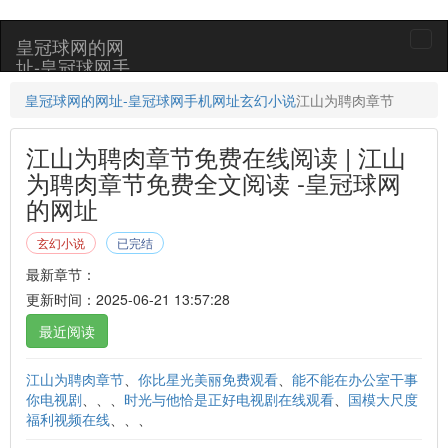
皇冠球网的网
togg
址-皇冠球网手
navi
机网址
皇冠球网的网址-皇冠球网手机网址
玄幻小说
江山为聘肉章节
江山为聘肉章节免费在线阅读 | 江山
为聘肉章节免费全文阅读 -皇冠球网
的网址
玄幻小说
已完结
最新章节：
更新时间：2025-06-21 13:57:28
最近阅读
江山为聘肉章节
、
你比星光美丽免费观看
、
能不能在办公室干事
你电视剧
、、、
时光与他恰是正好电视剧在线观看
、
国模大尺度
福利视频在线
、、、