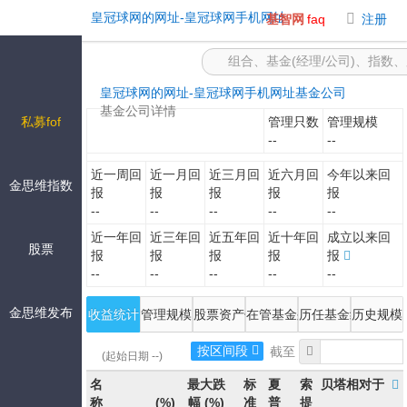
-皇冠球网的网址
皇冠球网的网址-皇冠球网手机网址
基智网
faq
注册
皇冠球网的网址-皇冠球网手机网址
基金公司
基金公司详情
私募fof
管理只数
管理规模
--
--
近一周回
近一月回
近三月回
近六月回
今年以来回
金思维指数
报
报
报
报
报
--
--
--
--
--
近一年回
近三年回
近五年回
近十年回
成立以来回
股票
报
报
报
报
报
--
--
--
--
--
金思维发布
收益统计
管理规模
股票资产估值
在管基金列表
历任基金经理
历史规模
按区间段
(起始日期 --)
名
最大跌
标
夏
索
贝塔相对于
称
(%)
幅
(%)
准
普
提