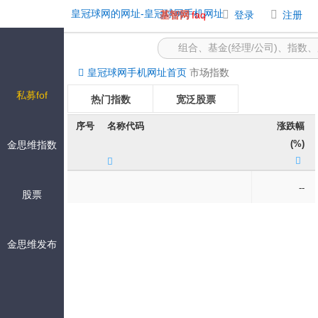
市场指数 -皇冠球网的网址
皇冠球网的网址-皇冠球网手机网址
基智网
faq
登录
注册
皇冠球网手机网址首页
市场指数
私募fof
热门指数
宽泛股票
序号
名称代码
涨跌幅
境内债券
狭窄股票
(%)
金思维指数
境外股票
截至
--
--
股票
导出
金思维发布