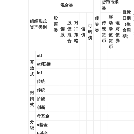
货币市场
混合类
类
目标
浮
股
债
日期
组织形式
股
对
传
动
理
票
券
（生
可
资产类别
偏
债
冲
偏
统
净
财
类
类
命周
转
股
混
策
债
货
值
债
期）
债
合
略
币
货
券
币
etf
开
etf联接
放
lof
式
传统
传统
封
闭
阶段
式
创新
母基金
分
a基金
级
b基金