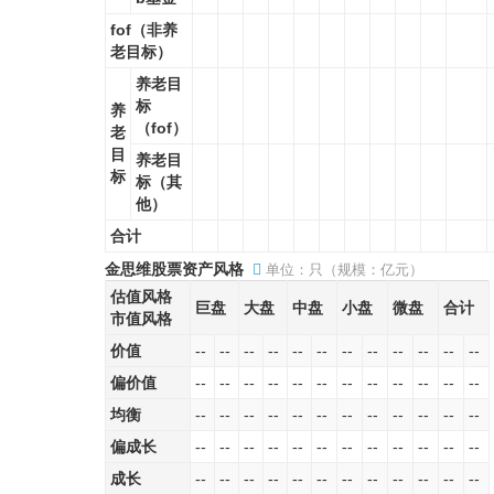
fof（非养
老目标）
养老目
标
养
（fof）
老
目
养老目
标
标（其
他）
合计
金思维股票资产风格
单位：只（规模：亿元）
估值风格
巨盘
大盘
中盘
小盘
微盘
合计
市值风格
价值
--
--
--
--
--
--
--
--
--
--
--
--
偏价值
--
--
--
--
--
--
--
--
--
--
--
--
均衡
--
--
--
--
--
--
--
--
--
--
--
--
偏成长
--
--
--
--
--
--
--
--
--
--
--
--
成长
--
--
--
--
--
--
--
--
--
--
--
--