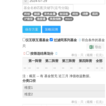
科创
能源
有色金属
创业板
科技
消费
医药
沪港深
港股通
美股指数
msci
保存方案
策略回溯
仅互联互通基金
过滤同系列基金
符合条件的基金
只
导出
按筛选结果划分
单位：只（规模：亿元）
第一阵营
第二阵营
第三阵营
第四阵营
全部
--
--
--
--
--
--
--
--
--
--
--
注：截至
--
有 基金暂无
近三月
净值收益数据。
分类口径
维度1
维度2
单位：只（规模：亿元）