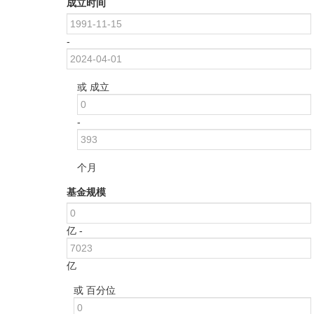
成立时间
-
或 成立
-
个月
基金规模
亿 -
亿
或 百分位