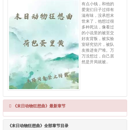
有点小钱，和他的
爱宠们日子过得有
滋有味，没承想末
世来了，他想过很
多种死法，像看过
的小说里的被至交
好友背叛，被实验
室研究切片，被队
友推进丧尸堆。万
万没想过，自己居
然是开局就被..
《末日动物狂想曲》最新章节
《末日动物狂想曲》全部章节目录