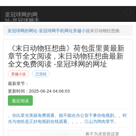
皇冠球网的网
togg
址-皇冠球网手
navi
机网址
皇冠球网的网址-皇冠球网手机网址
穿越小说
末日动物狂想曲
《末日动物狂想曲》荷包蛋里黄最新
章节全文阅读 , 末日动物狂想曲最新
全文免费阅读 -皇冠球网的网址
穿越小说
已完结
最新章节：
更新时间：2025-06-24 04:06:03
最近阅读
、
你比星光美丽免费观看
、
能不能在办公室干事你电视剧
、、
时
光与他恰是正好电视剧在线观看
、、、、
江山为聘肉章节
、
蒋不为末世前还算