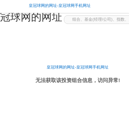
您没有权限访问此页面 -皇
皇冠球网的网址-皇冠球网手机网址
冠球网的网址
皇冠球网的网址-皇冠球网手机网址
无法获取该投资组合信息，访问异常!