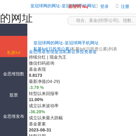
私募fof产品列表 -皇冠球网
皇冠球网的网址-皇冠球网手机网址
基智网
faq
登录
注册
的网址
皇冠球网的网址-皇冠球网手机网址
私募fof(只投资公募)
私募fof(只投资公募)
列表
金思维基智现金流私募证券投资基金
私募fof
持续分红
|
现金为王
微信扫码咨询
基金表现
金思维指数
0.8173
最新净值(04-29)
-3.79 %
转型以来回报率
股票
11.00%
成立以来波动率
-36.28%
金思维发布
成立以来最大跌幅
基金要素
2023-08-31