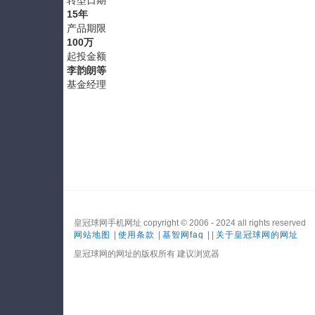
转型日期
15年
产品期限
100万
起投金额
李韵朗
等
基金经理
皇冠球网手机网址 copyright © 2006 - 2024 all rights reserved
网站地图
|
使用条款
|
基智网faq
| |
关于皇冠球网的网址
皇冠球网的网址的版权所有 建议浏览器
网站地图