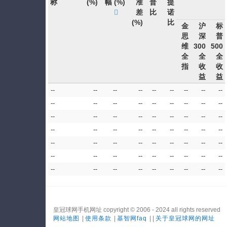
称
(%)
幅
(%)
准
普
提
差
比
诺
(%)
比
金
沪
标
思
深
普
维
300
500
全
全
全
指
收
收
益
益
--
--
--
--
--
--
--
--
--
--
--
--
--
--
--
--
--
--
--
--
--
--
--
--
--
--
--
--
--
--
--
--
--
--
--
--
--
--
--
--
--
--
--
--
--
--
--
--
--
--
--
--
--
--
--
--
--
--
--
--
--
--
--
皇冠球网手机网址 copyright © 2006 - 2024 all rights reserved
网站地图
|
使用条款
|
基智网faq
| |
关于皇冠球网的网址