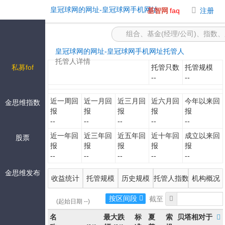
-皇冠球网的网址
皇冠球网的网址-皇冠球网手机网址
基智网
faq
注册
皇冠球网的网址-皇冠球网手机网址
托管人
托管人详情
私募fof
托管只数
托管规模
--
--
近一周回
近一月回
近三月回
近六月回
今年以来回
金思维指数
报
报
报
报
报
--
--
--
--
--
近一年回
近三年回
近五年回
近十年回
成立以来回
股票
报
报
报
报
报
--
--
--
--
--
金思维发布
收益统计
托管规模
历史规模
托管人指数
机构概况
按区间段
(起始日期 --)
名
最大跌
标
夏
索
贝塔相对于