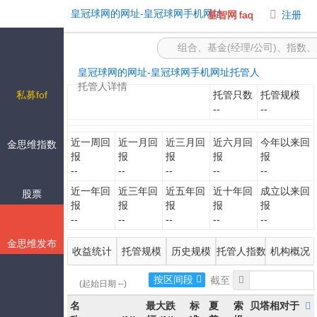
-皇冠球网的网址
皇冠球网的网址-皇冠球网手机网址
基智网
faq
注册
皇冠球网的网址-皇冠球网手机网址
托管人
托管人详情
私募fof
托管只数
托管规模
--
--
近一周回
近一月回
近三月回
近六月回
今年以来回
金思维指数
报
报
报
报
报
--
--
--
--
--
近一年回
近三年回
近五年回
近十年回
成立以来回
股票
报
报
报
报
报
--
--
--
--
--
金思维发布
收益统计
托管规模
历史规模
托管人指数
机构概况
按区间段
(起始日期 --)
名
最大跌
标
夏
索
贝塔相对于