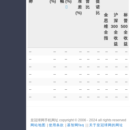
称
(%)
幅
(%)
准
普
提
差
比
诺
(%)
比
金
沪
标
思
深
普
维
300
500
全
全
全
指
收
收
益
益
--
--
--
--
--
--
--
--
--
--
--
--
--
--
--
--
--
--
--
--
--
--
--
--
--
--
--
--
--
--
--
--
--
--
--
--
--
--
--
--
--
--
--
--
--
--
--
--
--
--
--
--
--
--
--
--
--
--
--
--
--
--
--
皇冠球网手机网址 copyright © 2006 - 2024 all rights reserved
网站地图
|
使用条款
|
基智网faq
| |
关于皇冠球网的网址