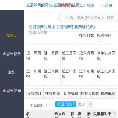
-皇冠球网的网址
皇冠球网的网址-皇冠球网手机网址
基智网
faq
登录
注册
皇冠球网的网址-皇冠球网手机网址
托管人
托管人详情
私募fof
托管只数
托管规模
--
--
近一周回
近一月回
近三月回
近六月回
今年以来回
金思维指数
报
报
报
报
报
--
--
--
--
--
近一年回
近三年回
近五年回
近十年回
成立以来回
股票
报
报
报
报
报
--
--
--
--
--
金思维发布
收益统计
托管规模
历史规模
托管人指数
机构概况
按区间段
(起始日期 --)
名
最大跌
标
夏
索
贝塔相对于