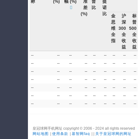
称
(%)
幅
(%)
准
普
提
差
比
诺
(%)
比
金
沪
标
思
深
普
维
300
500
全
全
全
指
收
收
益
益
--
--
--
--
--
--
--
--
--
--
--
--
--
--
--
--
--
--
--
--
--
--
--
--
--
--
--
--
--
--
--
--
--
--
--
--
--
--
--
--
--
--
--
--
--
--
--
--
--
--
--
--
--
--
--
--
--
--
--
--
--
--
--
皇冠球网手机网址 copyright © 2006 - 2024 all rights reserved
网站地图
|
使用条款
|
基智网faq
| |
关于皇冠球网的网址