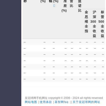
称
(%)
幅
(%)
准
普
提
差
比
诺
(%)
比
金
沪
标
思
深
普
维
300
500
全
全
全
指
收
收
益
益
--
--
--
--
--
--
--
--
--
--
--
--
--
--
--
--
--
--
--
--
--
--
--
--
--
--
--
--
--
--
--
--
--
--
--
--
--
--
--
--
--
--
--
--
--
--
--
--
--
--
--
--
--
--
--
--
--
--
--
--
--
--
--
皇冠球网手机网址 copyright © 2006 - 2024 all rights reserved
网站地图
|
使用条款
|
基智网faq
| |
关于皇冠球网的网址