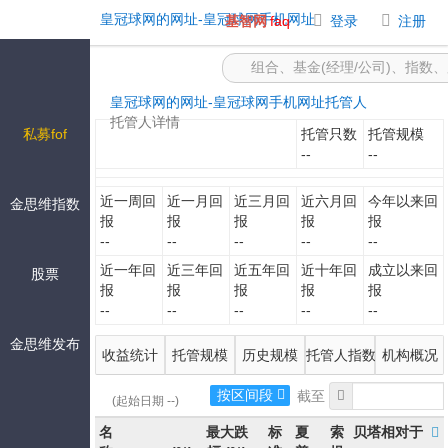
-皇冠球网的网址
皇冠球网的网址-皇冠球网手机网址
基智网
faq
登录
注册
皇冠球网的网址-皇冠球网手机网址
托管人
托管人详情
私募fof
托管只数
托管规模
--
--
近一周回
近一月回
近三月回
近六月回
今年以来回
金思维指数
报
报
报
报
报
--
--
--
--
--
近一年回
近三年回
近五年回
近十年回
成立以来回
股票
报
报
报
报
报
--
--
--
--
--
金思维发布
收益统计
托管规模
历史规模
托管人指数
机构概况
按区间段
(起始日期 --)
名
最大跌
标
夏
索
贝塔相对于