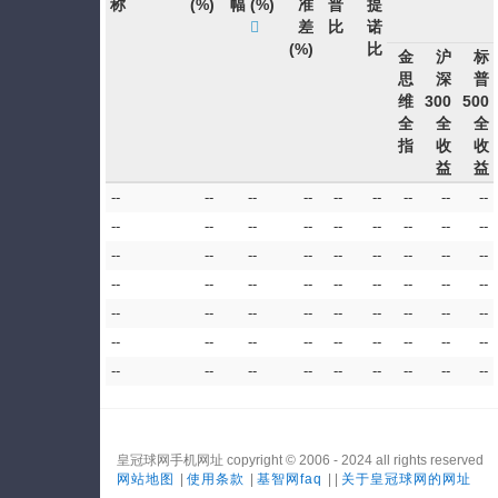
称
(%)
幅
(%)
准
普
提
差
比
诺
(%)
比
金
沪
标
思
深
普
维
300
500
全
全
全
指
收
收
益
益
--
--
--
--
--
--
--
--
--
--
--
--
--
--
--
--
--
--
--
--
--
--
--
--
--
--
--
--
--
--
--
--
--
--
--
--
--
--
--
--
--
--
--
--
--
--
--
--
--
--
--
--
--
--
--
--
--
--
--
--
--
--
--
皇冠球网手机网址 copyright © 2006 - 2024 all rights reserved
网站地图
|
使用条款
|
基智网faq
| |
关于皇冠球网的网址