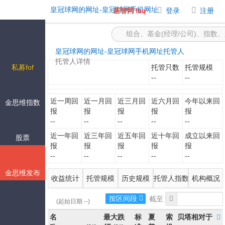
-皇冠球网的网址
皇冠球网的网址-皇冠球网手机网址
基智网
faq
登录
注册
皇冠球网的网址-皇冠球网手机网址
托管人
托管人详情
私募fof
托管只数
托管规模
--
--
近一周回
近一月回
近三月回
近六月回
今年以来回
金思维指数
报
报
报
报
报
--
--
--
--
--
近一年回
近三年回
近五年回
近十年回
成立以来回
股票
报
报
报
报
报
--
--
--
--
--
金思维发布
收益统计
托管规模
历史规模
托管人指数
机构概况
按区间段
(起始日期 --)
名
最大跌
标
夏
索
贝塔相对于